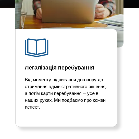
Легалізація перебування
Дозвіл н
ід моменту підписання договору до
Ми допома
тримання адміністративного рішення,
дозволи на
 потім карти перебування – усе в
швидко, еф
аших руках. Ми подбаємо про кожен
формально
спект.