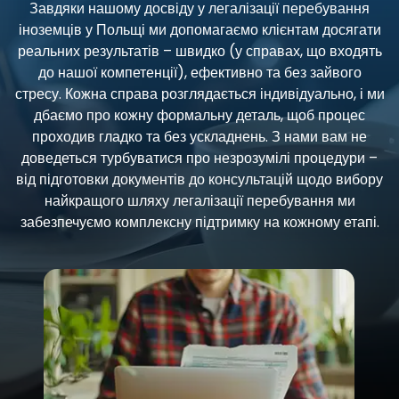
Завдяки нашому досвіду у легалізації перебування
іноземців у Польщі ми допомагаємо клієнтам досягати
реальних результатів – швидко (у справах, що входять
до нашої компетенції), ефективно та без зайвого
стресу. Кожна справа розглядається індивідуально, і ми
дбаємо про кожну формальну деталь, щоб процес
проходив гладко та без ускладнень. З нами вам не
доведеться турбуватися про незрозумілі процедури –
від підготовки документів до консультацій щодо вибору
найкращого шляху легалізації перебування ми
забезпечуємо комплексну підтримку на кожному етапі.