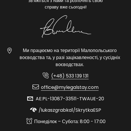
зв’яжіться з нами та розпочніть свою
справу вже сьогодні!
Ми працюємо на території Малопольського
воєводства та, у разі зацікавленості, у сусідніх
воєводствах.
(+48) 533 139 131
office@mylegalstay.com
AE:PL-13087-33511-TWAUE-20
/lukaszgrabka1/SkrytkaESP
Понеділок – Субота: 8:00 - 17:00