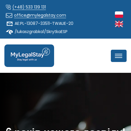
(+48) 533 139 131
office@mylegalstay.com
AE:PL-13087-33511-TWAUE-20
/lukaszgrabka1/SkrytkaESP